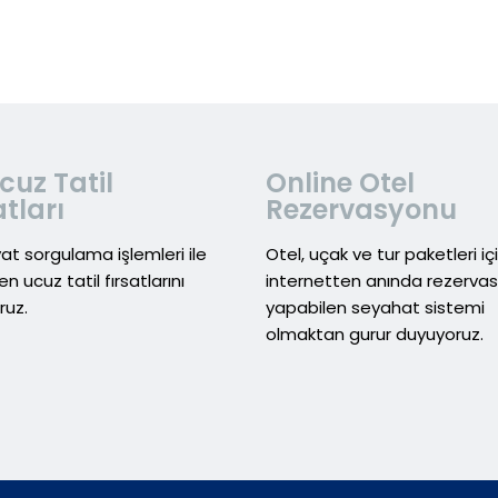
cuz Tatil
Online Otel
atları
Rezervasyonu
yat sorgulama işlemleri ile
Otel, uçak ve tur paketleri iç
en ucuz tatil fırsatlarını
internetten anında rezerva
ruz.
yapabilen seyahat sistemi
olmaktan gurur duyuyoruz.