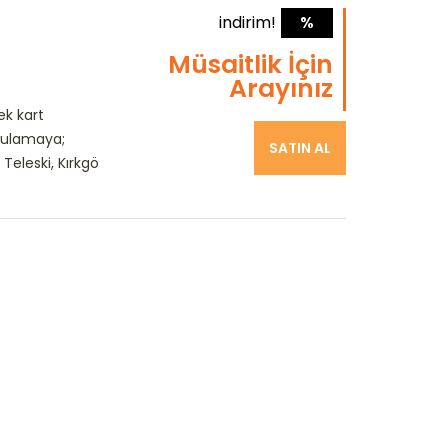
indirim!
%
Müsaitlik İçin
Arayınız
ek kart
gulamaya;
SATIN AL
Teleski, Kırkgö