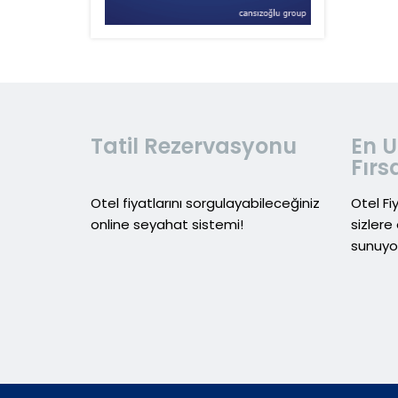
Tatil Rezervasyonu
En U
Fırs
Otel fiyatlarını sorgulayabileceğiniz
Otel Fi
online seyahat sistemi!
sizlere 
sunuyo