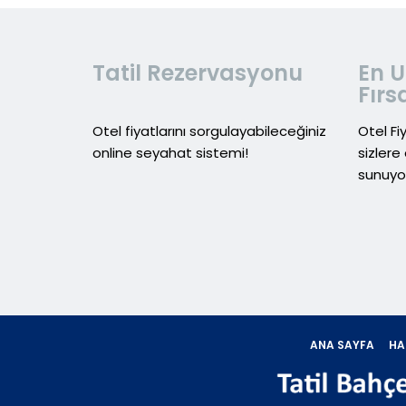
Tatil Rezervasyonu
En U
Fırs
Otel fiyatlarını sorgulayabileceğiniz
Otel Fi
online seyahat sistemi!
sizlere 
sunuyo
ANA SAYFA
HA