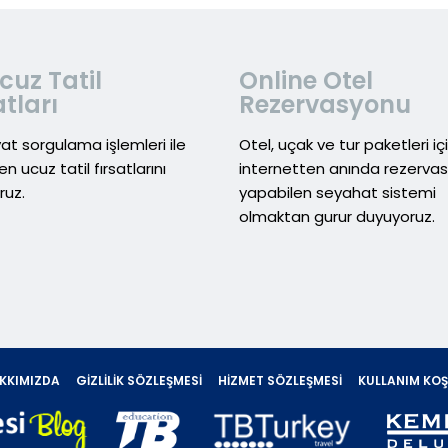
cuz Tatil
Online Otel
atları
Rezervasyonu
yat sorgulama işlemleri ile
Otel, uçak ve tur paketleri iç
en ucuz tatil fırsatlarını
internetten anında rezerva
ruz.
yapabilen seyahat sistemi
olmaktan gurur duyuyoruz.
KKIMIZDA
GIZLILIK SÖZLEŞMESI
HIZMET SÖZLEŞMESI
KULLANIM KOŞ