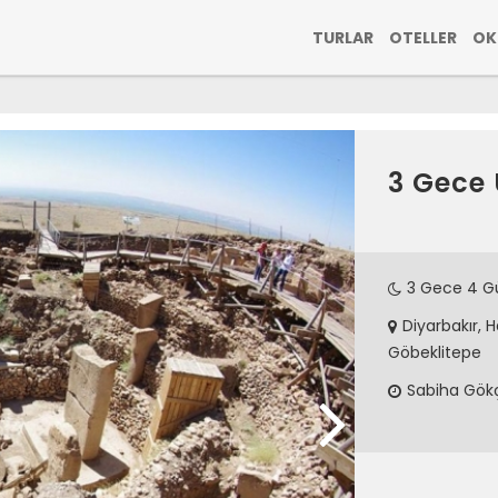
TURLAR
OTELLER
OK
3 Gece 
3 Gece 4 G
Diyarbakır, H
Göbeklitepe
Sabiha Gök