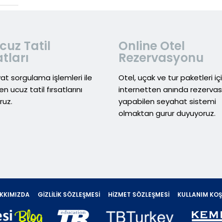
cuz Tatil
Online Otel
atları
Rezervasyonu
yat sorgulama işlemleri ile
Otel, uçak ve tur paketleri iç
en ucuz tatil fırsatlarını
internetten anında rezerva
ruz.
yapabilen seyahat sistemi
olmaktan gurur duyuyoruz.
KKIMIZDA
GIZLILIK SÖZLEŞMESI
HIZMET SÖZLEŞMESI
KULLANIM KOŞ