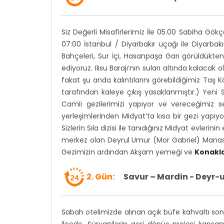
Siz Değerli Misafirlerimiz İle 05.00 Sabiha Gö
07:00 İstanbul / Diyarbakır uçağı ile Diyarba
Bahçeleri, Sur İçi, Hasanpaşa Garı görüldükten
ediyoruz. Ilısu Barajı’nın suları altında kalac
fakat şu anda kalıntılarını görebildiğimiz Taş 
tarafından kaleye çıkış yasaklanmıştır.) Yeni 
Camii gezilerimizi yapıyor ve vereceğimiz 
yerleşimlerinden Midyat’ta kısa bir gezi yapıyoru
Sizlerin Sıla dizisi ile tanıdığınız Midyat evleri
merkez olan Deyrul Umur (Mor Gabriel) Manastı
Gezimizin ardından Akşam yemeği ve
Konakl
2. Gün:
Savur – Mardin - Deyr-u
Sabah otelimizde alınan açık büfe kahvaltı sonra
ilçede, Süryanilerin geri dönüş projesi kapsa