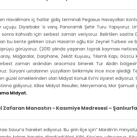
kçen Havalimanı iç hatlar gidiş terminali Pegasus Havayolları kon
kır uçuşu. Diyarbakır ‘a varış. Panoramik Şehir Turu Yapıyoruz.
 sonra Kahvaltı için serbest zaman veriyoruz. Belirtilen saatte 
ak olan bu kente gelirken Uzun Hasan’ın oğlu Kör Zeynel Türbesi v
Köprüyü görüyoruz. (2010 yılında yaşanan toprak kayması neticesind
Saray, Mağaralar, Darphane, Zekât Kuyusu, Tılsımlı Kapı, Gözcü 
serbest zaman ardından aracımıza binerek Tur Abdin bölgesi
z. Süryani ustalarının yüzyılların birikimiyle ince ince işlediği Tel
nin en güzel örneklerinden olan Midyat Konuk Evi’ni ziyaret ediyoruz
rına gidiyoruz. Kilise Midyat Resuller, Meryemana, Mor Şamuel gi
ama Midyat.
l Zafaran Manastırı - Kasımiye Medresesi – Şanlıurf
sı Savur’a hareket ediyoruz. Bu şirin ilçe için“ Mardin’in minyatü
mında tekrar hayata döndürdükleri Kıllıt Köyüne uğruyoruz. Köyd