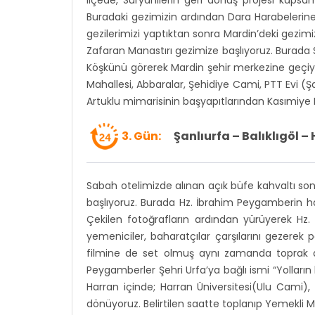
Buradaki gezimizin ardından Dara Harabelerine g
gezilerimizi yaptıktan sonra Mardin’deki gezimi
Zafaran Manastırı gezimize başlıyoruz. Burada S
Köşkünü görerek Mardin şehir merkezine geçiyo
Mahallesi, Abbaralar, Şehidiye Cami, PTT Evi (Ş
Artuklu mimarisinin başyapıtlarından Kasımiye 
3. Gün:
Şanlıurfa – Balıklıgöl 
Sabah otelimizde alınan açık büfe kahvaltı sonr
başlıyoruz. Burada Hz. İbrahim Peygamberin ha
Çekilen fotoğrafların ardından yürüyerek Hz.
yemeniciler, baharatçılar çarşılarını gezerek p
filmine de set olmuş aynı zamanda toprak ağa
Peygamberler Şehri Urfa’ya bağlı ismi “Yolların
Harran içinde; Harran Üniversitesi(Ulu Cami),
dönüyoruz. Belirtilen saatte toplanıp Yemekli Mü