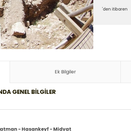
'den itibaren
Ek Bilgiler
NDA GENEL BILGILER
 Batman - Hasankeyf - Midyat