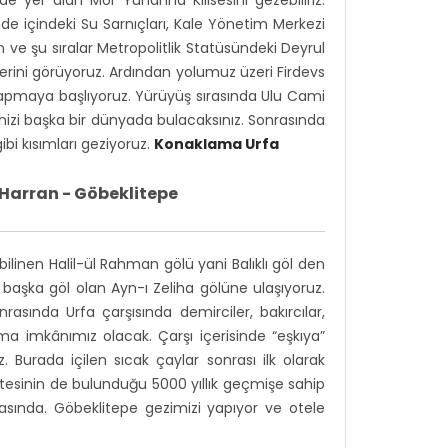
nde içindeki Su Sarnıçları, Kale Yönetim Merkezi
 ve şu sıralar Metropolitlik Statüsündeki Deyrul
lerini görüyoruz. Ardından yolumuz üzeri Firdevs
yapmaya başlıyoruz. Yürüyüş sırasında Ulu Cami
inizi başka bir dünyada bulacaksınız. Sonrasında
bi kısımları geziyoruz.
Konaklama Urfa
 Harran - Göbeklitepe
ilinen Halil-ül Rahman gölü yani Balıklı göl den
başka göl olan Ayn-ı Zeliha gölüne ulaşıyoruz.
sında Urfa çarşısında demirciler, bakırcılar,
alma imkânımız olacak. Çarşı içerisinde “eşkıya”
Burada içilen sıcak çaylar sonrası ilk olarak
sitesinin de bulunduğu 5000 yıllık geçmişe sahip
rasında. Göbeklitepe gezimizi yapıyor ve otele