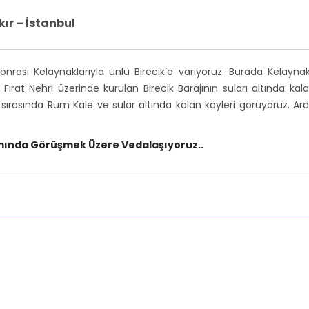
kır – İstanbul
onrası Kelaynaklarıyla ünlü Birecik’e varıyoruz. Burada Kelayna
ırat Nehri üzerinde kurulan Birecik Barajının suları altında ka
sırasında Rum Kale ve sular altında kalan köyleri görüyoruz. Ard
amında Görüşmek Üzere Vedalaşıyoruz..