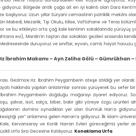
idiyoruz. Bölgede antik çağa ait en iyi kalıntı olan Dara Kenti’
ze başlıyoruz. Uzun yıllar Süryani cemaatinin patriklik mekânı olan
in Mabedi, Mezarlık, Tıp Okulu, Kilise, Vaftizhane ve Teras bölüm
r ve bu etkileyici orta çağ kale kentinin sokaklarında yürüyüş 
ahtana evi), Mardin’in taştan dar sokakları gezileri sırasında kend
Medresesinde duruyoruz ve sınıflar, eyvan, camii, hayat havuzu gi
– Hz İbrahim Makamı – Ayn Zeliha Gölü – Gümrükhan –
ası. Gezimize Hz. İbrahim Peygamberin ateşe atıldığı yer olarak b
yatı hakkında yapılan anlatımlar sonrası yürüyerek bu sefer bir 
 İbrahim Peygamberin doğduğu mağarayı ziyaret ediyoruz. Sonra
oşu, şalvar, isot, salça, biber, bakır gibi yöreye özgü ürünleri 
larının domino oynadıkları yer olan Gümrük Han’a gidiyoruz. 
 kesiştiği yer” anlamına gelen Harran’a gidiyoruz. İlk İslam üniver
 Kale, Kervansaray ve Konik Harran Evleri göreceğimiz yerler a
zikli Urfa Sıra Gecesine Katılıyoruz.
Konaklama Urfa