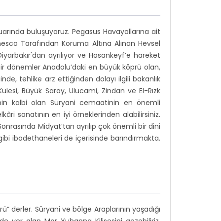
tuarında buluşuyoruz. Pegasus Havayollarına ait
 Unesco Tarafından Koruma Altına Alınan Hevsel
Diyarbakır'dan ayrılıyor ve Hasankeyf’e hareket
e bir dönemler Anadolu’daki en büyük köprü olan,
e, tehlike arz ettiğinden dolayı ilgili bakanlık
Kulesi, Büyük Saray, Ulucami, Zindan ve El-Rızk
nin kalbi olan Süryani cemaatinin en önemli
kâri sanatının en iyi örneklerinden alabilirsiniz.
. Sonrasında Midyat’tan ayrılıp çok önemli bir dini
bi ibadethaneleri de içerisinde barındırmakta.
a
rü” derler. Süryani ve bölge Araplarının yaşadığı
e yer alan Mor Yuhanna Kilisesini gezebiliriz.