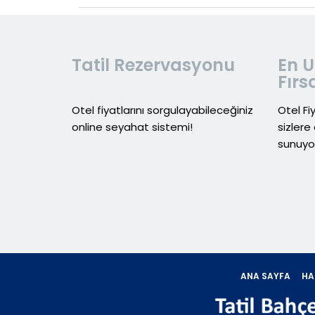
Tatil Rezervasyonu
En U
Fırs
Otel fiyatlarını sorgulayabileceğiniz
Otel Fi
online seyahat sistemi!
sizlere 
sunuyo
ANA SAYFA
HA